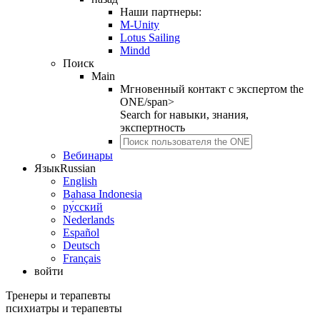
Наши партнеры:
M-Unity
Lotus Sailing
Mindd
Поиск
Main
Мгновенный контакт с экспертом the
ONE/span>
Search for
навыки, знания,
экспертность
Вебинары
Язык
Russian
English
Bahasa Indonesia
ру́сский
Nederlands
Español
Deutsch
Français
войти
Тренеры и терапевты
психиатры и терапевты