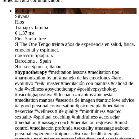
reflection and communication.
avail. in 3h
Silvana
Rios
Trabajo y familia
€ 1,37 пм
First 5 min. free
Я The One
Tengo treinta años de experiencia en salud, física,
emocional y espiritual.
показать профиль
Barcelona , Spain
Языки: Spanish, Italian
#
hypnotherapy
#meditation lessons
#meditation tips
#harmonization by art
#manejo de las emociones
#tarot
evolutivo
#reiki master
#meditación con mantras
#calidad de
vida
#wellness
#psychotherapy
#positivepsychology
#psicologiapositiva
#lifecoach
#mantras
#bienestar
#meditation mantras
#asesoria de imagen
#tantric love advice
#a good personal conversation
#psicoterapia
#meditation
#exercise
#wellness
#life quality
#mindfulness
#sacred
sexuality
#spiritual coaching
#mindfulness
#aconsejar
#mediation
#massage coach
#meditacion regresiva
#mind
control
#meditación profunda
#sexuality
#massage
#about
personal experience
#hipnosis
#sexual health
#terapia