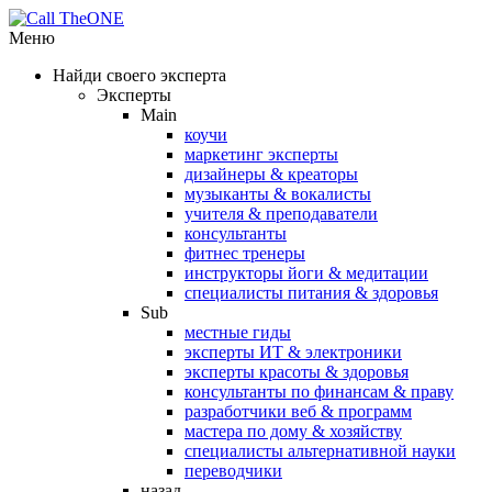
Меню
Найди своего эксперта
Эксперты
Main
коучи
маркетинг эксперты
дизайнеры & креаторы
музыканты & вокалисты
учителя & преподаватели
консультанты
фитнес тренеры
инструкторы йоги & медитации
специалисты питания & здоровья
Sub
местные гиды
эксперты ИТ & электроники
эксперты красоты & здоровья
консультанты по финансам & праву
разработчики веб & программ
мастера по дому & хозяйству
специалисты альтернативной науки
переводчики
назад