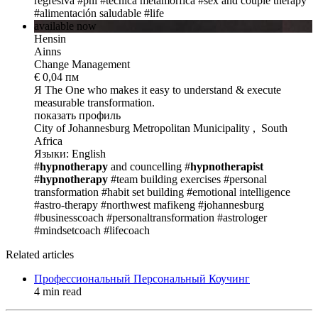
regresiva
#pnl
#técnica metamórfica
#sex and couple therapy
#alimentación saludable
#life
available now
Hensin
Ainns
Change Management
€ 0,04 пм
Я The One
who makes it easy to understand & execute
measurable transformation.
показать профиль
City of Johannesburg Metropolitan Municipality , South
Africa
Языки: English
#
hypnotherapy
and councelling
#
hypnotherapist
#
hypnotherapy
#team building exercises
#personal
transformation
#habit set building
#emotional intelligence
#astro-therapy
#northwest mafikeng
#johannesburg
#businesscoach
#personaltransformation
#astrologer
#mindsetcoach
#lifecoach
Related articles
Профессиональный Персональный Коучинг
4 min read