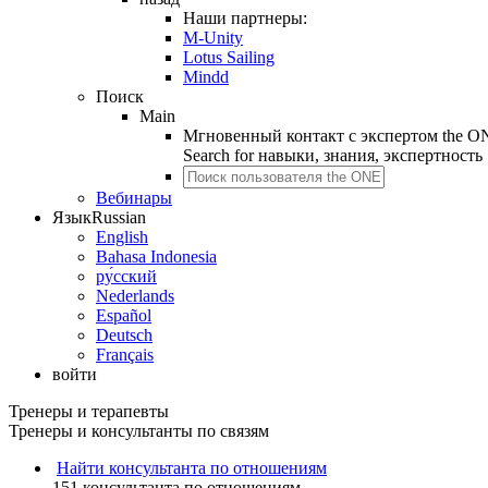
Наши партнеры:
M-Unity
Lotus Sailing
Mindd
Поиск
Main
Мгновенный контакт с экспертом the O
Search for
навыки, знания, экспертность
Вебинары
Язык
Russian
English
Bahasa Indonesia
ру́сский
Nederlands
Español
Deutsch
Français
войти
Тренеры и терапевты
Тренеры и консультанты по связям
Найти консультанта по отношениям
151 консультанта по отношениям