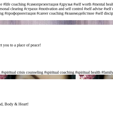
ие
#life coaching
#самопрезентация
#друзья
#self worth
#mental heal
rsonal clearing
#страхи
#motivation and self control
#self advise
#self
ing
#профориентация
#career coaching
#взаимодействие
#self disci
 you to a place of peace!
g
#spiritual crisis counseling
#spiritual coaching
#spiritual health
#famil
nd, Body & Heart!