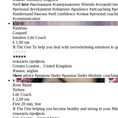
#self
love
#мотивация
#самоуважение
#friends
#спокойств
#personal development
#общение
#guidance
#artcoaching
#pe
#understand
#жизнь
#self confidence
#семья
#personal coach
#communication
в сети
Paulema
Gaspard
Intuitive Life Coach
€ 1,00 пм
Я The One
To help you deal with overwhelming emotions to get
показать профиль
Greater London , United Kingdom
Языки: anglais
#
love
advice
#purpose finder
#passion finder
#holistic coachin
в сети
Rose Marie
Nelson
Life Coach
€ 2,09 пм
First 20 min. free
Я The One
helping you become healthy and strong in your Mi
показать профиль