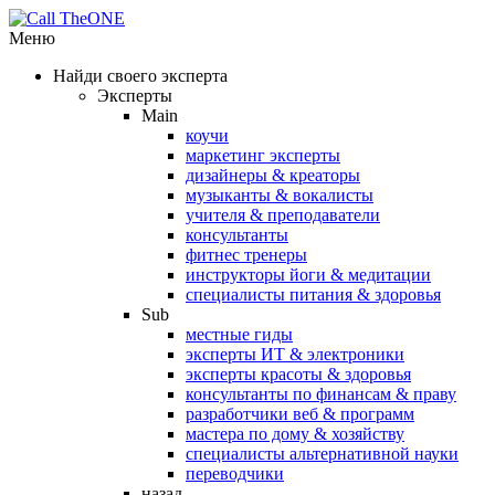
Меню
Найди своего эксперта
Эксперты
Main
коучи
маркетинг эксперты
дизайнеры & креаторы
музыканты & вокалисты
учителя & преподаватели
консультанты
фитнес тренеры
инструкторы йоги & медитации
специалисты питания & здоровья
Sub
местные гиды
эксперты ИТ & электроники
эксперты красоты & здоровья
консультанты по финансам & праву
разработчики веб & программ
мастера по дому & хозяйству
специалисты альтернативной науки
переводчики
назад