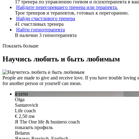
17 тренера по управлению гневом и психотерапевта в ва
Найдите перегоревшего тренера или терапевта.
Трое тренеров и терапевтов, готовых к перегоранию.
Найди счастливого тренера
41 счастливых тренера
Найти гипнотерапевта
В наличии 3 гипнотерапевта
Показать больше
Научись любить и быть любимым
People are made to give and receive love. If you have trouble loving s
for another person or yourself can mean.
в сети
Olga
Santarovich
Life coach
€ 2,50 пм
Я The One
life & business coach
показать профиль
Belarus
Языки: Russisch, Englisch