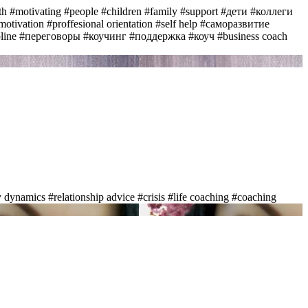
th
#motivating
#people
#children
#family
#support
#дети
#коллеги
 motivation
#proffesional orientation
#self help
#саморазвитие
pline
#переговоры
#коучинг
#поддержка
#коуч
#business coach
y dynamics
#relationship advice
#crisis
#life coaching
#coaching