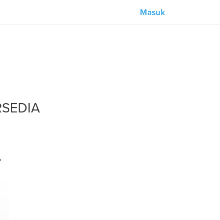
Masuk
Our partners:
M-Unity
Lotus Sailing
RSEDIA
Mindd
.
s