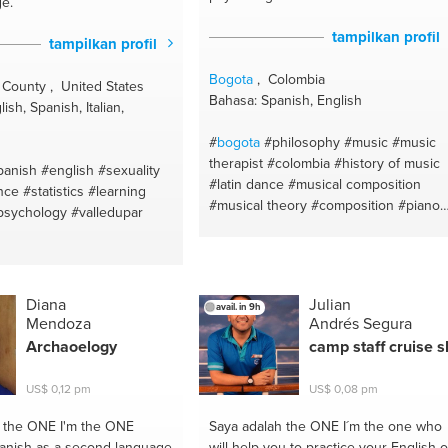
e.
tampilkan profil
tampilkan profil
Bogota
, Colombia
County , United States
Bahasa: Spanish, English
ish, Spanish, Italian,
#
bogota
#philosophy
#music
#music
therapist
#colombia
#history of music
panish
#english
#sexuality
#latin dance
#musical composition
nce
#statistics
#learning
#musical theory
#composition
#piano
psychology
#valledupar
#mental health and wellbeing
#peru
#latinoamérica
#ecuador
#music theor
#latin music
#arrengements
#musical
arrengement
#latin music
#history of
Diana
Julian
psycology
#psychologist
#español
avail. in 9h
Mendoza
Andrés Segura
#music therapist
Archaoelogy
camp staff cruise s
US$ 0,12 pm
US$ 0,08 pm
h the ONE
I'm the ONE
Saya adalah the ONE
I´m the one who
anish as a second language
will help you to practice your English o