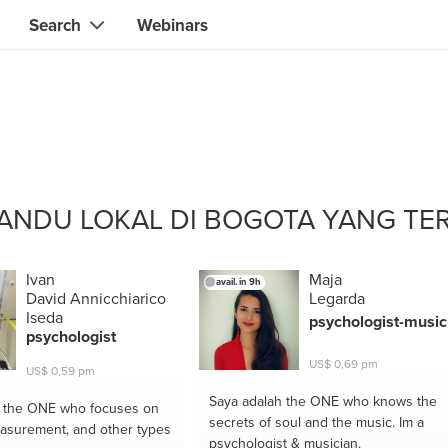
Search
Webinars
Instant contact with the ONE you need
Local guides
Search for
skills, knowledge, expertise
professionals
IT & electronics specialists
& designers
Beauty & health specialists
ANDU LOKAL DI BOGOTA YANG TE
& singers
Finance & legal advisors
 tutors
Web & software developers
Ivan
Maja
avail. in 9h
David Annicchiarico
Legarda
ts
Handymen & gardeners
Iseda
psychologist-music
psychologist
iners
Alternative science practitioner
US$ 0,69 pm
US$ 0,59 pm
itation teachers
Translators
Saya adalah the ONE
who knows the
h the ONE
who focuses on
secrets of soul and the music. Im a
th specialists
asurement, and other types
psychologist & musician.