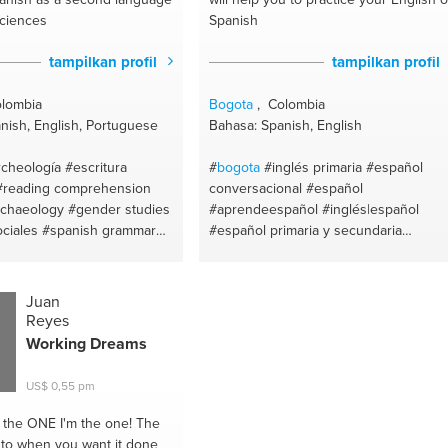
sciences
Spanish
tampilkan profil
tampilkan profil
lombia
Bogota
, Colombia
nish, English, Portuguese
Bahasa: Spanish, English
rcheología
#escritura
#
bogota
#inglés primaria
#español
#reading comprehension
conversacional
#español
rchaeology
#gender studies
#aprendeespañol
#inglés|español
ociales
#spanish grammar
#español primaria y secundaria
s a second language
#spanish classes
#spanish and englis
nversation
#spanish
#english as a second lenguage
pañol nativo
#colombia
#spanish
#español
#turism
#colombia
Juan
#write in spanish
#museos
#inglés básico
#english
Reyes
riting
#espagnol
conversaton
#ingles profesor
Working Dreams
coach
#español nativo
#restaurant
ogy
#espanhol
#escritura
US$ 0,55 pm
anish
#proyectos de
on
#academic spanish
h the ONE
I'm the one! The
p
#talk in spanish
to when you want it done