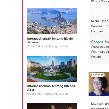
of knowledg
Miami-Dade 
Bahasa: Engl
German
Informasi terbaik tentang Rio de
#
bogota
#s
Janeiro
#neuroscie
2 penduduk lokal yang tersedia
#memory
#
#miami
avail. in 9h
Informasi terbaik tentang Buenos
Aires
9 penduduk lokal yang tersedia
Saya adala
teaching Sp