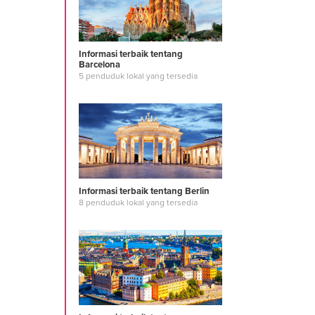
#growing pl
developer
#
administrati
design and 
Informasi terbaik tentang
Barcelona
#system tec
5 penduduk lokal yang tersedia
de windows
#website d
#web maste
content
#di
managemen
#web desig
search con
identity des
Informasi terbaik tentang Berlin
design
8 penduduk lokal yang tersedia