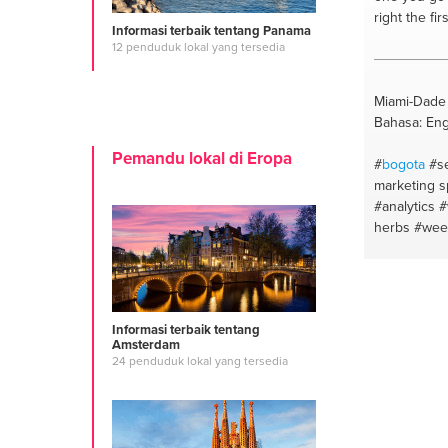
#antropolog
right the fir
Informasi terbaik tentang Panama
#estudios 
12 penduduk lokal yang tersedia
Miami-Dade 
Bahasa: Eng
Pemandu lokal di Eropa
#
bogota
#s
marketing sp
#analytics
#
herbs
#wee
remedies
#
#cundinama
#websitede
deodorant
Informasi terbaik tentang
#marketing
Amsterdam
#web
#linu
24 penduduk lokal yang tersedia
#seo special
ads help
#w
adwords
#w
developmen