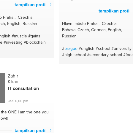
tampilkan profil
tampilkan profil
o Praha , Czechia
ch, English, Russian
Hlavní město Praha , Czechia
Bahasa: Czech, German, English,
nglish
#muscle
#gains
Russian
le
#investing
#blockchain
#
prague
#english
#school
#university
#high school
#secondary school
#foo
Zahir
Khan
IT consultation
US$ 0,06 pm
h the ONE
I am the one you
now!!
tampilkan profil