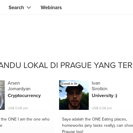
Search
Webinars
Instant contact with the ONE you need
Local guides
Search for
skills, knowledge, expertise
professionals
IT & electronics specialists
& designers
Beauty & health specialists
ANDU LOKAL DI PRAGUE YANG TER
& singers
Finance & legal advisors
 tutors
Web & software developers
Arsen
Ivan
avail. in 3h
Jomardyan
Sirotkin
ts
Handymen & gardeners
Cryptocurrency
University :)
iners
Alternative science practitioner
US$ 0,06 pm
US$ 0,06 pm
itation teachers
Translators
h the ONE
I am the one who
Saya adalah the ONE
Eating places,
ie
homeworks (any tasks really), can sho
th specialists
Prauge too!