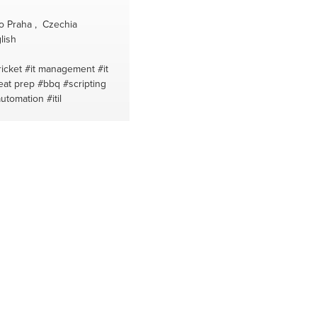
o Praha , Czechia
lish
ricket
#it management
#it
at prep
#bbq
#scripting
automation
#itil