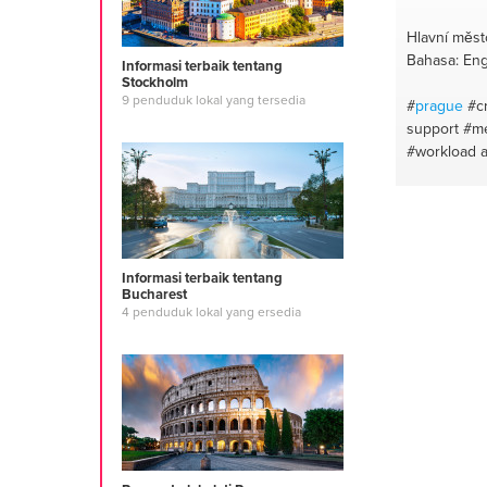
Hlavní měst
Bahasa: Eng
Informasi terbaik tentang
Stockholm
9 penduduk lokal yang tersedia
#
prague
#c
support
#me
#workload 
Informasi terbaik tentang
Bucharest
4 penduduk lokal yang ersedia