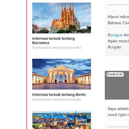
Hlavní měst
Bahasa: Cze
#
prague
#e
Informasi terbaik tentang
#gain musc
Barcelona
#crypto
5 penduduk lokal yang tersedia
avail. in 2h
Informasi terbaik tentang Berlin
8 penduduk lokal yang tersedia
Saya adala
need right 