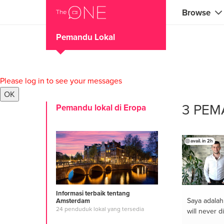
Browse
Pemandu Lokal
Coaches
Marketing 
Please log in to see your messages
Creatives 
OK
3 PEM
Pemandu lokal di Eropa
Musicians 
Teachers &
avail. in 2h
Consultan
Fitness tra
Yoga & med
Informasi terbaik tentang
Saya adala
Amsterdam
24 penduduk lokal yang tersedia
will never d
Food & heal