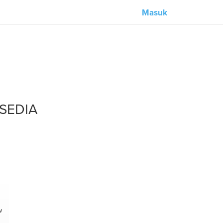
Masuk
Our partners:
M-Unity
Lotus Sailing
SEDIA
Mindd
s
w